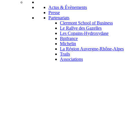
Actus & Évènements
Presse
Partenariats
Clermont School of Business
Le Rallye des Gazelles
Les Copains-Hydroxydase
Bpifrance
Michelin
La Région Auvergne-Rhône-Alpes
Trails
Associations