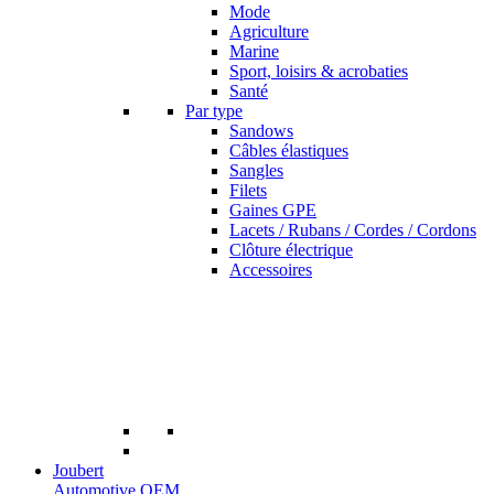
Mode
Agriculture
Marine
Sport, loisirs & acrobaties
Santé
Par type
Sandows
Câbles élastiques
Sangles
Filets
Gaines GPE
Lacets / Rubans / Cordes / Cordons
Clôture électrique
Accessoires
Joubert
Automotive OEM