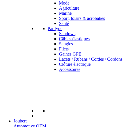
Mode
Agriculture
Marine
Sport, loisirs & acrobaties
Santé
Par type
Sandows
Câbles élastiques
Sangles
Filets
Gaines GPE
Lacets / Rubans / Cordes / Cordons
Clôture électrique
Accessoires
Joubert
Automotive OEM