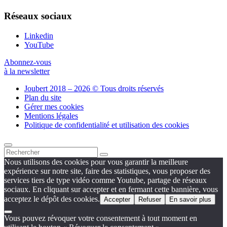
Réseaux sociaux
Linkedin
YouTube
Abonnez-vous
à la newsletter
Joubert 2018 – 2026 © Tous droits réservés
Plan du site
Gérer mes cookies
Mentions légales
Politique de confidentialité et utilisation des cookies
Nous utilisons des cookies pour vous garantir la meilleure
expérience sur notre site, faire des statistiques, vous proposer des
services tiers de type vidéo comme Youtube, partage de réseaux
sociaux. En cliquant sur accepter et en fermant cette bannière, vous
acceptez le dépôt des cookies.
Accepter
Refuser
En savoir plus
Vous pouvez révoquer votre consentement à tout moment en