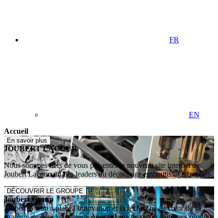
FR
EN
Accueil
En savoir plus
JOUBERT LACOUR
Nous sommes fiers de vous présenter le nouveau site internet de
Joubert Lacour, un des leaders du découpage emboutissage français.
DÉCOUVRIR LE GROUPE
Joubert Group
Joubert Group a placé l’innovation et la recherche au cœur de sa
stratégie de développement. Avec 90 ans de savoir-faire, ses produits