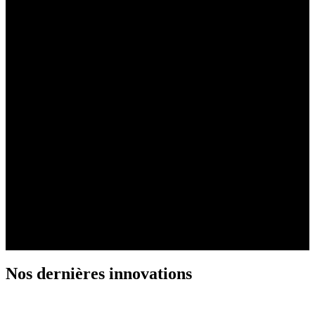
Polaire Auto Equipment
De la chaîne à neige au coffre de toit, en passant par les enjoliveurs
et les porte-vélos, notre marque est spécialisée dans les équipements
et accessoires destinés aux marchés automobile, sport & loisirs et
bricolage.
Nos dernières innovations