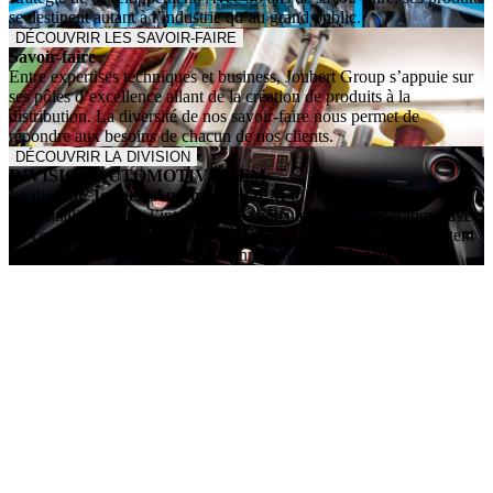
se destinent autant à l’industrie qu’au grand public.
DÉCOUVRIR LES SAVOIR-FAIRE
Savoir-faire
Entre expertises techniques et business, Joubert Group s’appuie sur
ses pôles d’excellence allant de la création de produits à la
distribution. La diversité de nos savoir-faire nous permet de
répondre aux besoins de chacun de nos clients.
DÉCOUVRIR LA DIVISION
DIVISION AUTOMOTIVE OEM
La division
Joubert Automotive OEM
offre des solutions
personnalisées pour l’intérieur des véhicules. Nos coopérations avec
les constructeurs automobiles et les équipementiers nous permettent
de proposer des solutions alliant innovation et technicité.