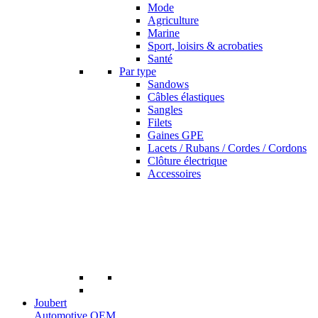
Mode
Agriculture
Marine
Sport, loisirs & acrobaties
Santé
Par type
Sandows
Câbles élastiques
Sangles
Filets
Gaines GPE
Lacets / Rubans / Cordes / Cordons
Clôture électrique
Accessoires
Joubert
Automotive OEM