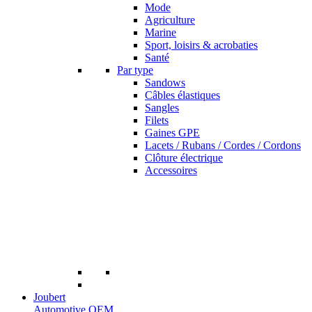
Mode
Agriculture
Marine
Sport, loisirs & acrobaties
Santé
Par type
Sandows
Câbles élastiques
Sangles
Filets
Gaines GPE
Lacets / Rubans / Cordes / Cordons
Clôture électrique
Accessoires
Joubert
Automotive OEM