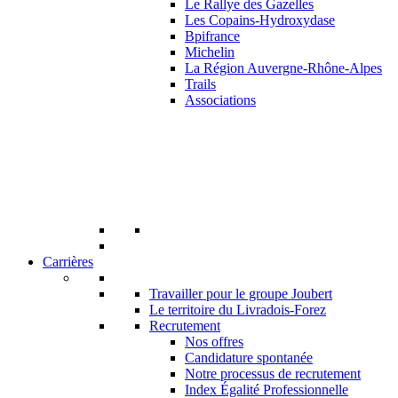
Le Rallye des Gazelles
Les Copains-Hydroxydase
Bpifrance
Michelin
La Région Auvergne-Rhône-Alpes
Trails
Associations
Carrières
Travailler pour le groupe Joubert
Le territoire du Livradois-Forez
Recrutement
Nos offres
Candidature spontanée
Notre processus de recrutement
Index Égalité Professionnelle