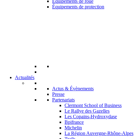
Équipements de roue
Équipements de protection
Actualités
Actus & Évènements
Presse
Partenariats
Clermont School of Business
Le Rallye des Gazelles
Les Copains-Hydroxydase
Bpifrance
Michelin
La Région Auvergne-Rhône-Alpes
Trails