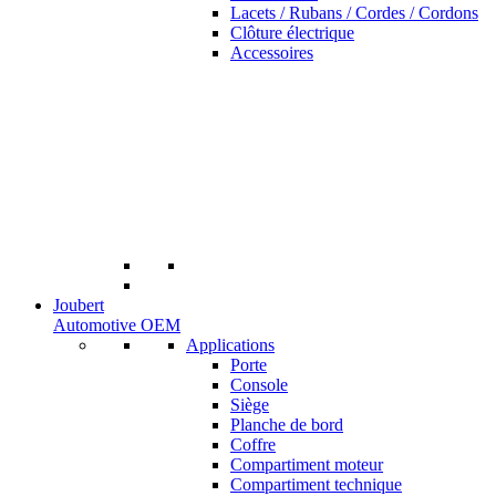
Lacets / Rubans / Cordes / Cordons
Clôture électrique
Accessoires
Joubert
Automotive OEM
Applications
Porte
Console
Siège
Planche de bord
Coffre
Compartiment moteur
Compartiment technique