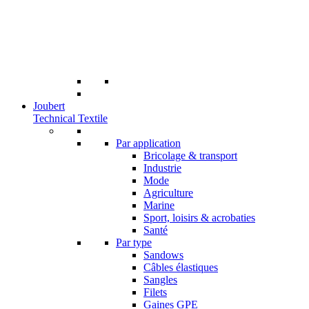
Joubert
Technical Textile
Par application
Bricolage & transport
Industrie
Mode
Agriculture
Marine
Sport, loisirs & acrobaties
Santé
Par type
Sandows
Câbles élastiques
Sangles
Filets
Gaines GPE