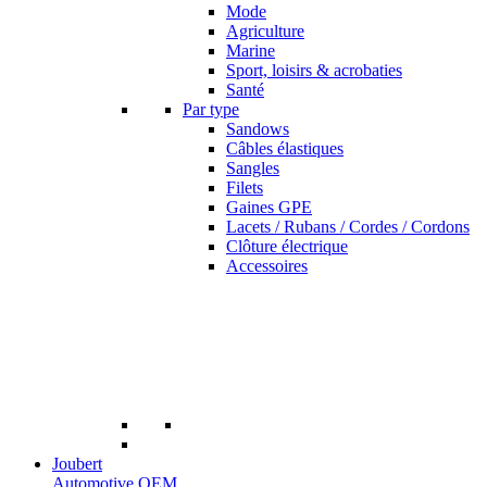
Mode
Agriculture
Marine
Sport, loisirs & acrobaties
Santé
Par type
Sandows
Câbles élastiques
Sangles
Filets
Gaines GPE
Lacets / Rubans / Cordes / Cordons
Clôture électrique
Accessoires
Joubert
Automotive OEM