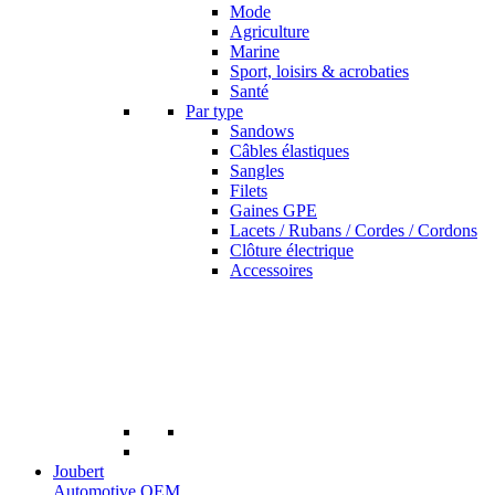
Mode
Agriculture
Marine
Sport, loisirs & acrobaties
Santé
Par type
Sandows
Câbles élastiques
Sangles
Filets
Gaines GPE
Lacets / Rubans / Cordes / Cordons
Clôture électrique
Accessoires
Joubert
Automotive OEM