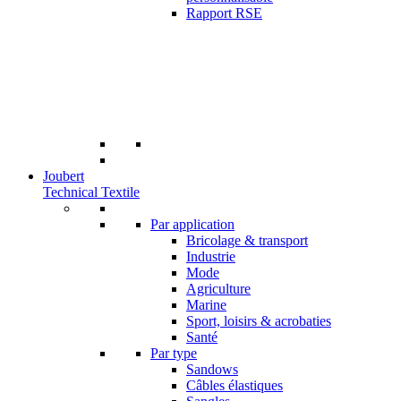
Rapport RSE
Joubert
Technical Textile
Par application
Bricolage & transport
Industrie
Mode
Agriculture
Marine
Sport, loisirs & acrobaties
Santé
Par type
Sandows
Câbles élastiques