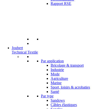
Rapport RSE
Joubert
Technical Textile
Par application
Bricolage & transport
Industrie
Mode
Agriculture
Marine
Sport, loisirs & acrobaties
Santé
Par type
Sandows
Câbles élastiques