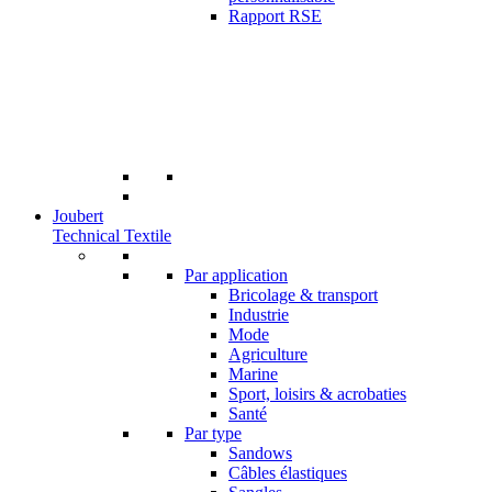
Rapport RSE
Joubert
Technical Textile
Par application
Bricolage & transport
Industrie
Mode
Agriculture
Marine
Sport, loisirs & acrobaties
Santé
Par type
Sandows
Câbles élastiques