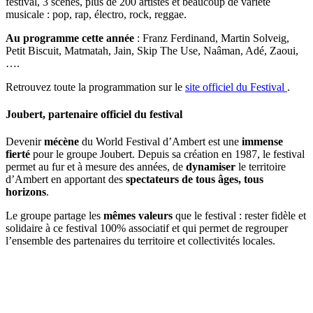
festival, 3 scènes, plus de 200 artistes et beaucoup de variété
musicale : pop, rap, électro, rock, reggae.
Au programme cette année
: Franz Ferdinand, Martin Solveig,
Petit Biscuit, Matmatah, Jain, Skip The Use, Naâman, Adé, Zaoui,
….
Retrouvez toute la programmation sur le
site officiel du Festival
.
Joubert, partenaire officiel du festival
Devenir
mécène
du World Festival d’Ambert est une
immense
fierté
pour le groupe Joubert. Depuis sa création en 1987, le festival
permet au fur et à mesure des années, de
dynamiser
le territoire
d’Ambert en apportant des
spectateurs de tous âges, tous
horizons
.
Le groupe partage les
mêmes valeurs
que le festival : rester fidèle et
solidaire à ce festival 100% associatif et qui permet de regrouper
l’ensemble des partenaires du territoire et collectivités locales.