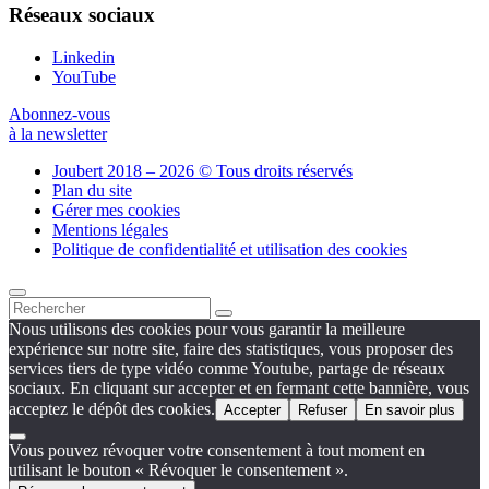
Réseaux sociaux
Linkedin
YouTube
Abonnez-vous
à la newsletter
Joubert 2018 – 2026 © Tous droits réservés
Plan du site
Gérer mes cookies
Mentions légales
Politique de confidentialité et utilisation des cookies
Nous utilisons des cookies pour vous garantir la meilleure
expérience sur notre site, faire des statistiques, vous proposer des
services tiers de type vidéo comme Youtube, partage de réseaux
sociaux. En cliquant sur accepter et en fermant cette bannière, vous
acceptez le dépôt des cookies.
Accepter
Refuser
En savoir plus
Vous pouvez révoquer votre consentement à tout moment en
utilisant le bouton « Révoquer le consentement ».