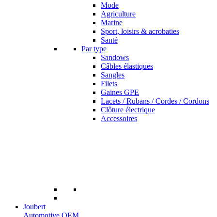
Mode
Agriculture
Marine
Sport, loisirs & acrobaties
Santé
Par type
Sandows
Câbles élastiques
Sangles
Filets
Gaines GPE
Lacets / Rubans / Cordes / Cordons
Clôture électrique
Accessoires
Joubert
Automotive OEM