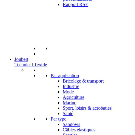
Rapport RSE
Joubert
Technical Textile
Par application
Bricolage & transport
Industrie
Mode
Agriculture
Marine
Sport, loisirs & acrobaties
Santé
Par type
Sandows
Câbles élastiques