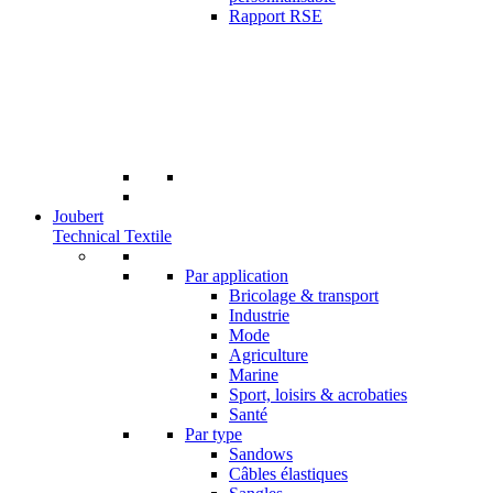
Rapport RSE
Joubert
Technical Textile
Par application
Bricolage & transport
Industrie
Mode
Agriculture
Marine
Sport, loisirs & acrobaties
Santé
Par type
Sandows
Câbles élastiques