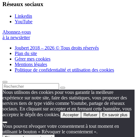
Réseaux sociaux
Linkedin
YouTube
Abonnez-vous
à la newsletter
Joubert 2018 – 2026 © Tous droits réservés
Plan du site
Gérer mes cookies
Mentions légales
Politique de confidentialité et utilisation des cookies
Nous utilisons des cookies pour vous garantir la meilleure
expérience sur notre site, faire des statistiques, vous proposer des
services tiers de type vidéo comme Youtube, partage de réseaux
sociaux. En cliquant sur accepter et en fermant cette bannière, vous
acceptez le dépôt des cookies.
Accepter
Refuser
En savoir plus
Vous pouvez révoquer votre consentement à tout moment en
utilisant le bouton « Révoquer le consentement ».