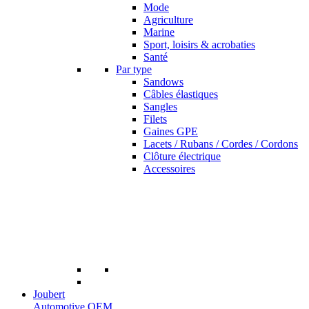
Mode
Agriculture
Marine
Sport, loisirs & acrobaties
Santé
Par type
Sandows
Câbles élastiques
Sangles
Filets
Gaines GPE
Lacets / Rubans / Cordes / Cordons
Clôture électrique
Accessoires
Joubert
Automotive OEM