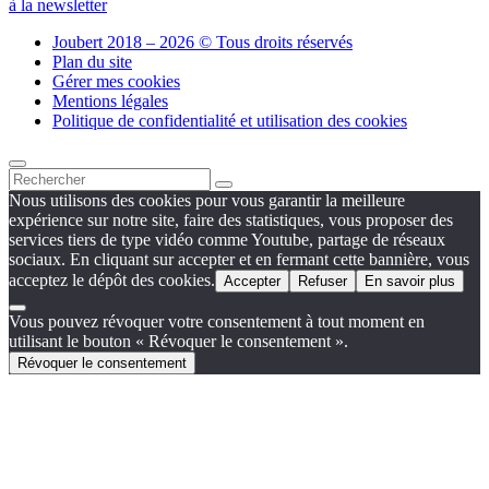
à la newsletter
Joubert 2018 – 2026 © Tous droits réservés
Plan du site
Gérer mes cookies
Mentions légales
Politique de confidentialité et utilisation des cookies
Nous utilisons des cookies pour vous garantir la meilleure
expérience sur notre site, faire des statistiques, vous proposer des
services tiers de type vidéo comme Youtube, partage de réseaux
sociaux. En cliquant sur accepter et en fermant cette bannière, vous
acceptez le dépôt des cookies.
Accepter
Refuser
En savoir plus
Vous pouvez révoquer votre consentement à tout moment en
utilisant le bouton « Révoquer le consentement ».
Révoquer le consentement