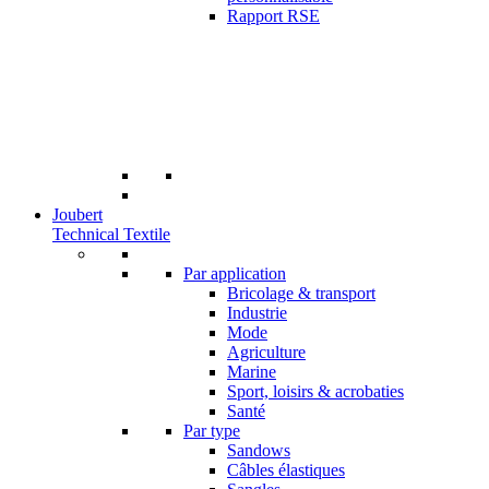
Rapport RSE
Joubert
Technical Textile
Par application
Bricolage & transport
Industrie
Mode
Agriculture
Marine
Sport, loisirs & acrobaties
Santé
Par type
Sandows
Câbles élastiques