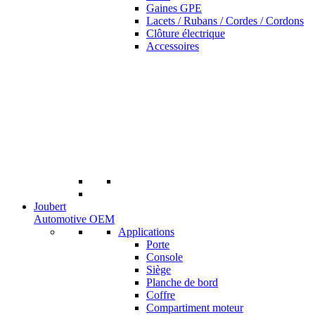
Gaines GPE
Lacets / Rubans / Cordes / Cordons
Clôture électrique
Accessoires
Joubert
Automotive OEM
Applications
Porte
Console
Siège
Planche de bord
Coffre
Compartiment moteur