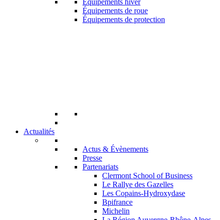
Équipements hiver
Équipements de roue
Équipements de protection
Actualités
Actus & Évènements
Presse
Partenariats
Clermont School of Business
Le Rallye des Gazelles
Les Copains-Hydroxydase
Bpifrance
Michelin
La Région Auvergne-Rhône-Alpes