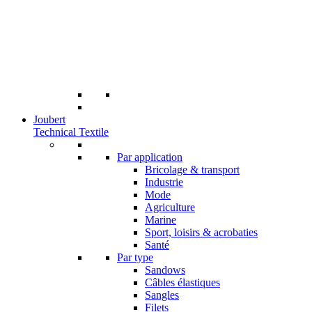
Joubert
Technical Textile
Par application
Bricolage & transport
Industrie
Mode
Agriculture
Marine
Sport, loisirs & acrobaties
Santé
Par type
Sandows
Câbles élastiques
Sangles
Filets