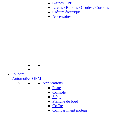
Gaines GPE
Lacets / Rubans / Cordes / Cordons
Clôture électrique
Accessoires
Joubert
Automotive OEM
Applications
Porte
Console
Siège
Planche de bord
Coffre
Compartiment moteur