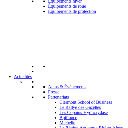
Équipements hiver
Équipements de roue
Équipements de protection
Actualités
Actus & Évènements
Presse
Partenariats
Clermont School of Business
Le Rallye des Gazelles
Les Copains-Hydroxydase
Bpifrance
Michelin
La Région Auvergne-Rhône-Alpes