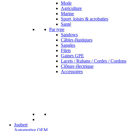
Mode
Agriculture
Marine
Sport, loisirs & acrobaties
Santé
Par type
Sandows
Câbles élastiques
Sangles
Filets
Gaines GPE
Lacets / Rubans / Cordes / Cordons
Clôture électrique
Accessoires
Joubert
Automotive OEM