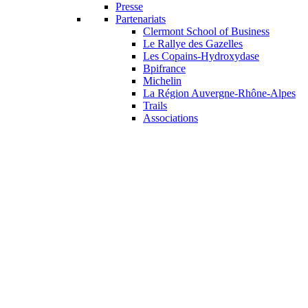
Presse
Partenariats
Clermont School of Business
Le Rallye des Gazelles
Les Copains-Hydroxydase
Bpifrance
Michelin
La Région Auvergne-Rhône-Alpes
Trails
Associations