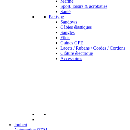
Marine
Sport, loisirs & acrobaties
Santé
Par type
Sandows
Câbles élastiques
Sangles
Filets
Gaines GPE
Lacets / Rubans / Cordes / Cordons
Clôture électrique
Accessoires
Joubert
Automotive OEM