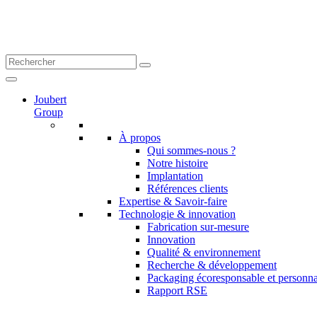
Joubert
Group
À propos
Qui sommes-nous ?
Notre histoire
Implantation
Références clients
Expertise & Savoir-faire
Technologie & innovation
Fabrication sur-mesure
Innovation
Qualité & environnement
Recherche & développement
Packaging écoresponsable et personna
Rapport RSE