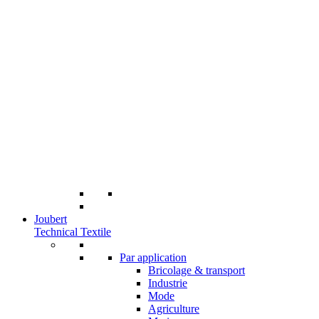
Joubert
Technical Textile
Par application
Bricolage & transport
Industrie
Mode
Agriculture