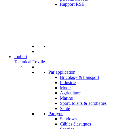
Rapport RSE
Joubert
Technical Textile
Par application
Bricolage & transport
Industrie
Mode
Agriculture
Marine
Sport, loisirs & acrobaties
Santé
Par type
Sandows
Câbles élastiques